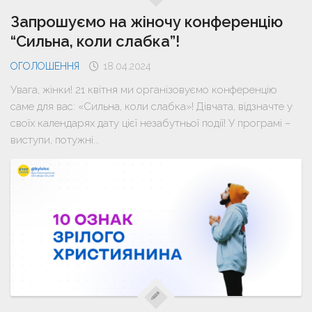
Запрошуємо на жіночу конференцію
“Сильна, коли слабка”!
ОГОЛОШЕННЯ
18.04.2024
Увага, жінки! 21 квітня ми організовуємо конференцію
саме для вас: «Сильна, коли слабка»! Дівчата, відзначте у
своїх календарях дату цієї незабутньої події! У програмі –
виступи, потужні...