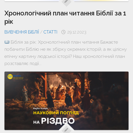
Хронологічний план читання Біблії за 1
рік
ВИВЧЕННЯ БІБЛІЇ
/
СТАТТІ
29.12.2023
Біблія за рік: Хронологічний план читання Бажаєте
побачити Біблію не як збірку окремих історій, а як цілісну
епічну картину людської історії? Наш хронологічний план
розставляє події...