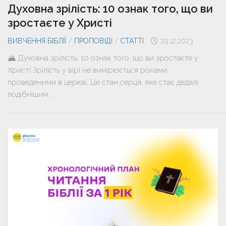
Духовна зрілість: 10 ознак того, що ви
зростаєте у Христі
ВИВЧЕННЯ БІБЛІЇ
/
ПРОПОВІДІ
/
СТАТТІ
29.12.2023
🏔 Духовна зрілість: 10 ознак того, що ви зростаєте у
Христі Зрілість у вірі не вимірюється роками,
проведеними в церкві. Це стан серця, яке стає дедалі
подібнішим...