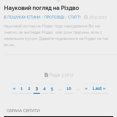
Науковий погляд на Різдво
В ПОШУКАХ ІСТИНИ
/
ПРОПОВІДІ
/
СТАТТІ
28.12.2023
Науковий погляд на Різдво Чудо народження Всі ми
знаємо, як виглядає Різдво: хлів, різні тварини, ясла з
маленьким Ісусом. Давайте подивимося на Різдво не так,
як ми...
Page 3 of 11
«
1
2
3
4
5
...
10
...
»
Last »
ОБРАНА СВІТИТИ