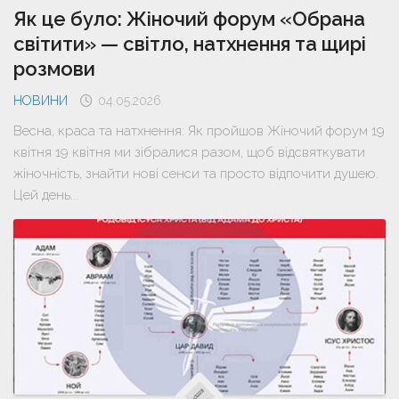
Як це було: Жіночий форум «Обрана
світити» — світло, натхнення та щирі
розмови
НОВИНИ
04.05.2026
Весна, краса та натхнення: Як пройшов Жіночий форум 19
квітня 19 квітня ми зібралися разом, щоб відсвяткувати
жіночність, знайти нові сенси та просто відпочити душею.
Цей день...