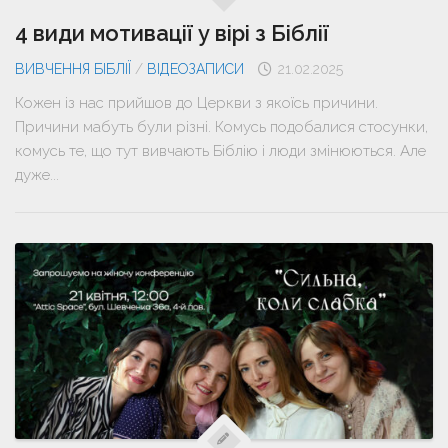
4 види мотивації у вірі з Біблії
ВИВЧЕННЯ БІБЛІЇ
/
ВІДЕОЗАПИСИ
21.02.2025
Кожен із нас прийшов до Церкви з якоїсь причини.
Причини мабуть були різні. Комусь подобалися стосунки,
комусь те, що тут вивчають Біблію і люди змінюються. Але
дуже...