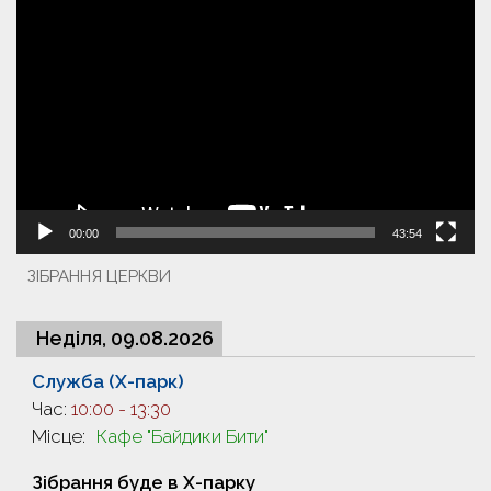
Відеопрогравач
00:00
43:54
ЗІБРАННЯ ЦЕРКВИ
Неділя, 09.08.2026
Служба (X-парк)
Час:
10:00
-
13:30
Місце:
Кафе "Байдики Бити"
Зібрання буде в X-парку