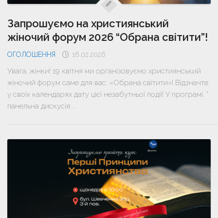
Запрошуємо на християнський
жіночий форум 2026 “Обрана світити”!
ОГОЛОШЕННЯ
16.02.2026
Увага, жінки! 19 квітня ми організовуємо християнський
жіночий форум саме для вас: «Обрана світити»! Відзначте
у своїх календарях дату цієї незабутньої події! У програмі: *
панельна дискусія:...