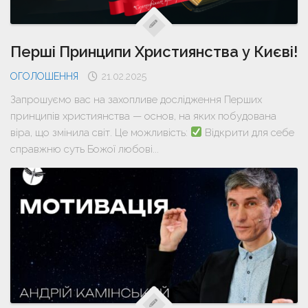
Перші Принципи Християнства у Києві!
ОГОЛОШЕННЯ
21.02.2025
Запрошуємо вас на захопливе дослідження Перших
принципів християнства — основ, на яких побудована
віра, що змінила світ. Це можливість:
Відкрити для себе
справжню суть Божої любові...