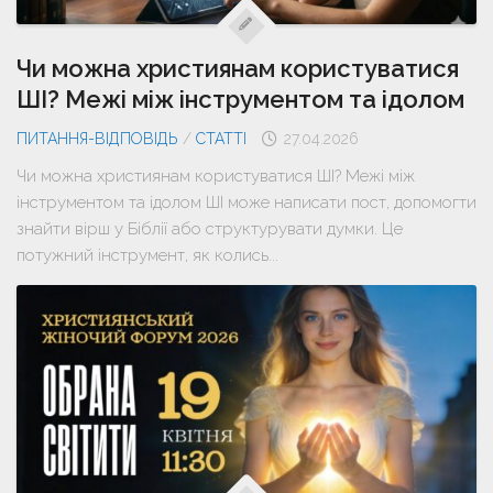
Чи можна християнам користуватися
ШІ? Межі між інструментом та ідолом
ПИТАННЯ-ВІДПОВІДЬ
/
СТАТТІ
27.04.2026
Чи можна християнам користуватися ШІ? Межі між
інструментом та ідолом ШІ може написати пост, допомогти
знайти вірш у Біблії або структурувати думки. Це
потужний інструмент, як колись...