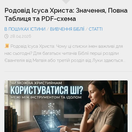
Родовід Ісуса Христа: Значення, Повна
Таблиця та PDF-схема
В ПОШУКАХ ІСТИНИ
/
ВИВЧЕННЯ БІБЛІЇ
/
СТАТТІ
28.04.2026
Родовід Ісуса Христа: Чому ці списки імен важливі для
нас сьогодні? Для багатьох читачів Біблії перші розділи
Євангелія від Матвія або третій розділ від Луки здаються...