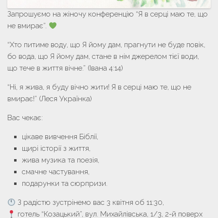
Запрошуємо на жіночу конференцію “Я в серці маю те, що
не вмирає”.
“Хто питиме воду, що Я йому дам, прагнути не буде повік,
бо вода, що Я йому дам, стане в нім джерелом тієї води,
що тече в життя вічне.” (Івана 4:14)
“Ні, я жива, я буду вічно жити! Я в серці маю те, що не
вмирає!” (Леся Українка)
Вас чекає:
цікаве вивчення Біблії,
щирі історії з життя,
жива музика та поезія,
смачне частування,
подарунки та сюрпризи.
З радістю зустрінемо вас 3 квітня об 11:30,
готель “Козацький”, вул. Михайлівська, 1/3, 2-й поверх