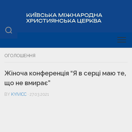
ОГОЛОШЕННЯ
Жіноча конференція “Я в серці маю те,
що не вмирає”
BY
KYIVICC
· 27.03.2021