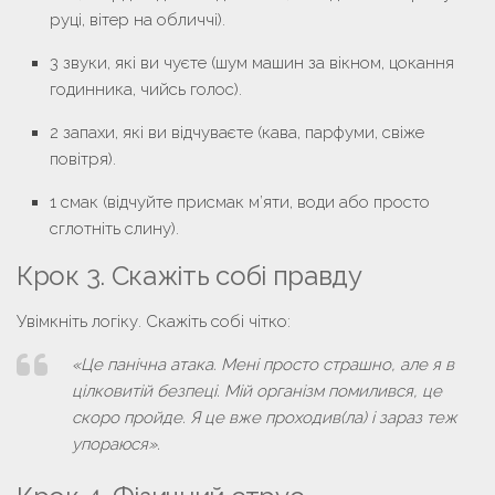
руці, вітер на обличчі).
3 звуки
, які ви чуєте (шум машин за вікном, цокання
годинника, чийсь голос).
2 запахи
, які ви відчуваєте (кава, парфуми, свіже
повітря).
1 смак
(відчуйте присмак м’яти, води або просто
сглотніть слину).
Крок 3. Скажіть собі правду
Увімкніть логіку. Скажіть собі чітко:
«Це панічна атака. Мені просто страшно, але я в
цілковитій безпеці. Мій організм помилився, це
скоро пройде. Я це вже проходив(ла) і зараз теж
упораюся»
.