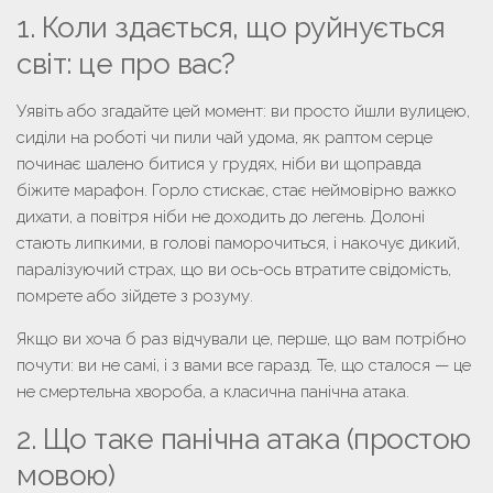
1. Коли здається, що руйнується
світ: це про вас?
Уявіть або згадайте цей момент: ви просто йшли вулицею,
сиділи на роботі чи пили чай удома, як раптом серце
починає шалено битися у грудях, ніби ви щоправда
біжите марафон. Горло стискає, стає неймовірно важко
дихати, а повітря ніби не доходить до легень. Долоні
стають липкими, в голові паморочиться, і накочує дикий,
паралізуючий страх, що ви ось-ось втратите свідомість,
помрете або зійдете з розуму.
Якщо ви хоча б раз відчували це, перше, що вам потрібно
почути:
ви не самі, і з вами все гаразд
. Те, що сталося — це
не смертельна хвороба, а класична панічна атака.
2. Що таке панічна атака (простою
мовою)