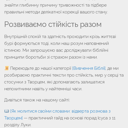
знайти глибинну причину тривожності та підбере
правильні методи делікатної корекції вашого стану.
Розвиваємо стійкість разом
Внутрішній спокій та здатність проходити крізь життєві
бурі формуються тоді, коли наш розум наповнений
істиною. Ми запрошуємо вас досліджувати біблійні
принципи боротьби зі страхом разом із нами.
Переходьте до нашої категорії
[Вивчення Біблії]
, де ми
розбираємо практичні тексти про стійкість, мир у серці та
стосунки з Творцем, які допомагають залишатися
непохитними навіть у найтемніші часи.
Дивіться також на нашому сайті:
[Як молитися своїми словами: відверта розмова з
Творцем]
— практичний гайд на основі порад Ісуса з 11
розділу Луки.