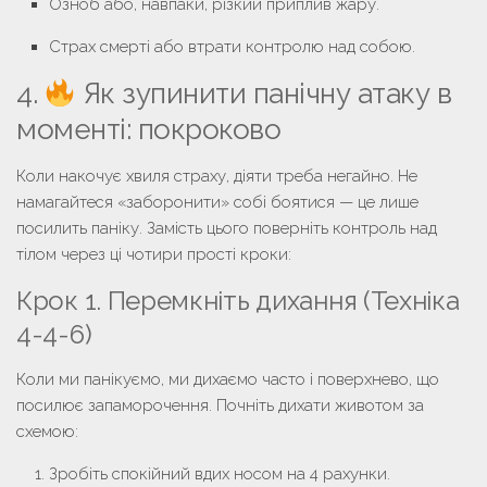
Озноб або, навпаки, різкий приплив жару.
Страх смерті або втрати контролю над собою.
4.
Як зупинити панічну атаку в
моменті: покроково
Коли накочує хвиля страху, діяти треба негайно. Не
намагайтеся «заборонити» собі боятися — це лише
посилить паніку. Замість цього поверніть контроль над
тілом через ці чотири прості кроки:
Крок 1. Перемкніть дихання (Техніка
4-4-6)
Коли ми панікуємо, ми дихаємо часто і поверхнево, що
посилює запаморочення. Почніть дихати животом за
схемою:
Зробіть спокійний вдих носом на
4 рахунки
.