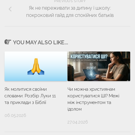
PREVIOUS STORY
Як не переживати за дитину і школу:
покроковий гайд для спокійних батьків
YOU MAY ALSO LIKE...
Як молитися своїми
Чи можна християнам
словами: Розбір Луки 11
користуватися ШІ? Межі
та приклади з Біблії
між інструментом та
ідолом
06.05.2026
27.04.2026