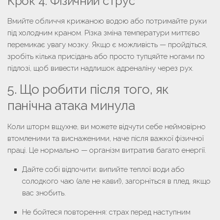
Крок 4. Фізичний струс
Вмийте обличчя крижаною водою або потримайте руки
під холодним краном. Різка зміна температури миттєво
перемикає увагу мозку. Якщо є можливість — пройдіться,
зробіть кілька присідань або просто тупцяйте ногами по
підлозі, щоб вивести надлишок адреналіну через рух.
5. Що робити після того, як
панічна атака минула
Коли шторм вщухне, ви можете відчути себе неймовірно
втомленими та виснаженими, наче після важкої фізичної
праці. Це нормально — організм витратив багато енергії.
Дайте собі відпочити:
випийте теплої води або
солодкого чаю (але не кави!), загорніться в плед, якщо
вас знобить.
Не бойтеся повторення:
страх перед наступним