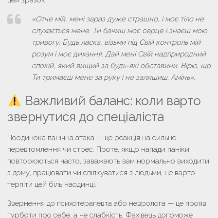
цей зразок:
«Отче мій, мені зараз дуже страшно, і моє тіло не
слухається мене. Ти бачиш моє серце і знаєш мою
тривогу. Будь ласка, візьми під Свій контроль мій
розум і моє дихання. Дай мені Свій надприродний
спокій, який вищий за будь-які обставини. Вірю, що
Ти тримаєш мене за руку і не залишиш. Амінь»
.
Важливий баланс: коли варто
звернутися до спеціаліста
Поодинока панічна атака — це реакція на сильне
перевтомлення чи стрес. Проте, якщо напади паніки
повторюються часто, заважають вам нормально виходити
з дому, працювати чи спілкуватися з людьми, не варто
терпіти цей біль наодинці.
Звернення до психотерапевта або невролога — це прояв
турботи про себе, а не слабкість. Фахівець допоможе