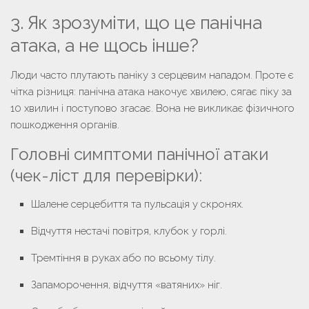
3. Як зрозуміти, що це панічна
атака, а не щось інше?
Люди часто плутають паніку з серцевим нападом. Проте є
чітка різниця: панічна атака накочує хвилею, сягає піку за
10 хвилин і поступово згасає. Вона не викликає фізичного
пошкодження органів.
Головні симптоми панічної атаки
(чек-ліст для перевірки):
Шалене серцебиття та пульсація у скронях.
Відчуття нестачі повітря, клубок у горлі.
Тремтіння в руках або по всьому тілу.
Запаморочення, відчуття «ватяних» ніг.