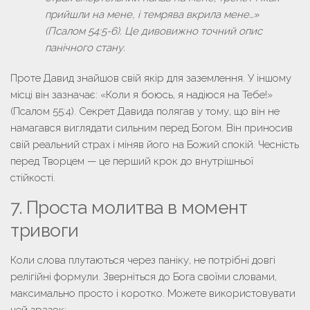
прийшли на мене, і темрява вкрила мене…»
(Псалом 54:5-6). Це дивовижно точний опис
панічного стану.
Проте Давид знайшов свій якір для заземлення. У іншому
місці він зазначає:
«Коли я боюсь, я надіюся на Тебе!»
(Псалом 55:4). Секрет Давида полягав у тому, що він не
намагався виглядати сильним перед Богом. Він приносив
свій реальний страх і міняв його на Божий спокій. Чесність
перед Творцем — це перший крок до внутрішньої
стійкості.
7. Проста молитва в момент
тривоги
Коли слова плутаються через паніку, не потрібні довгі
релігійні формули. Зверніться до Бога своїми словами,
максимально просто і коротко. Можете використовувати