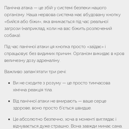
Панічна атака — це збій у системі безпеки нашого
організму. Наша нервова система має вбудовану кнопку
«бийся або біжи», яка вмикається під час реальної
загрози (наприклад, коли на вас біжить розлючений
собака).
Під час панічної атаки ця кнопка просто «заїдає» і
спрацьовує без видимих причин. Організм викидає в кров
величезну дозу адреналіну.
Важливо запам’ятати три речі:
Ви не сходите з розуму — це просто тимчасова
хімічна реакція тіла.
Від панічної атаки не вмирають — ваше серце
здорове, воно просто б’ється швидше.
Це абсолютно безпечно, хоча в моменті виглядає і
відчувається дуже страшно. Вона завжди минає сама.