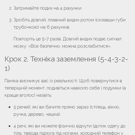
Затримайте подих на
4 рахунки
.
Зробіть довгий, плавний видих ротом (склавши губи
трубочкою) на
6 рахунків
.
Повторіть це 5–7 разів. Довгий видих подає сигнал
мозку: «Все безпечно, можна розслабитися».
Крок 2. Техніка заземлення (5-4-3-2-
1)
Паніка висмикує вас із реальності. Щоб повернутися в
теперішній момент, подивіться навколо себе і подумки (а
краще вголос) назвіть:
5 речей
, які ви бачите прямо зараз (стілець, вікно,
ручка, дерево, чашка).
4 речі
, які ви можете фізично відчути (дотик одягу до
тіла, тверда підлога під ногами, холодний телефон у