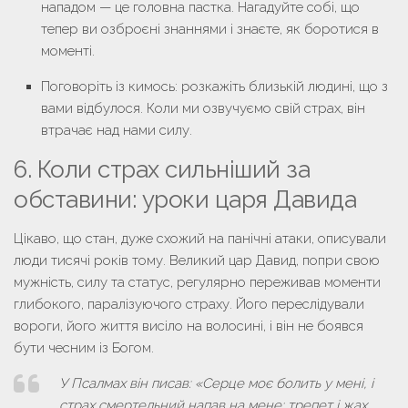
нападом — це головна пастка. Нагадуйте собі, що
тепер ви озброєні знаннями і знаєте, як боротися в
моменті.
Поговоріть із кимось:
розкажіть близькій людині, що з
вами відбулося. Коли ми озвучуємо свій страх, він
втрачає над нами силу.
6. Коли страх сильніший за
обставини: уроки царя Давида
Цікаво, що стан, дуже схожий на панічні атаки, описували
люди тисячі років тому. Великий цар Давид, попри свою
мужність, силу та статус, регулярно переживав моменти
глибокого, паралізуючого страху. Його переслідували
вороги, його життя висіло на волосині, і він не боявся
бути чесним із Богом.
У Псалмах він писав:
«Серце моє болить у мені, і
страх смертельний напав на мене; трепет і жах