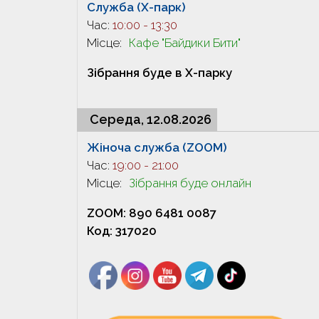
Служба (X-парк)
Час:
10:00
-
13:30
Місце:
Кафе "Байдики Бити"
Зібрання буде в X-парку
Середа, 12.08.2026
Жіноча служба (ZOOM)
Час:
19:00
-
21:00
Місце:
Зібрання буде онлайн
ZOOM: 890 6481 0087
Код: 317020