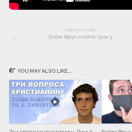
PREVIOUS STORY
Егоїзм: Вірус століття. Урок 5.
YOU MAY ALSO LIKE...
Три запитання християнину. Лука ді
Егоїзм: Вірус