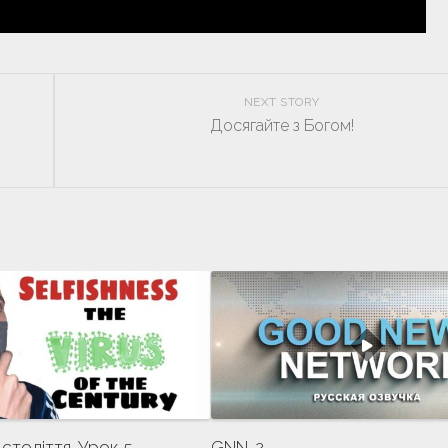
NEXT STORY
Досягайте з Богом!
 століття. Урок 5.
GNN-2