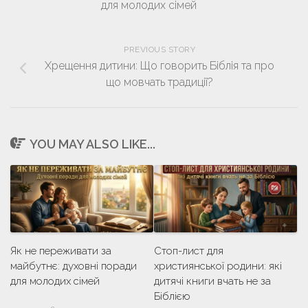
для молодих сімей
PREVIOUS STORY
Хрещення дитини: Що говорить Біблія та про
що мовчать традиції?
YOU MAY ALSO LIKE...
Як не переживати за
Стоп-лист для
майбутнє: духовні поради
християнської родини: які
для молодих сімей
дитячі книги вчать не за
Біблією