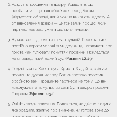
Розділіть прощення та довіру.
Усвідомте, що
пробачити — це ваш обов’язок перед Богом
(відпустити образу), який можна виконати відразу. А
от відновлення довіри — це тривалий процес, який
партнер має заслужити своїми вчинками.
Відмовтеся від помсти та маніпуляцій.
Перестаньте
постійно карати чоловіка чи дружину, нагадувати про
гріх та маніпулювати почуттям провини. Покладіться
на справедливий Божий суд (
Римлян 12:19
).
Подивіться на Хрест Ісуса Христа.
Згадайте, скільки
провин та духовних зрад Бог милостиво простив
особисто вам. Прощайте партнера не тому, що він
«заслужив», а тому, що ви самі були щедро прощені
Творцем (
Ефесян 4:32
).
Оцініть плоди покаяння.
Подивіться, чи дійсно людина,
яка зрадила, жалкує про вчинене, чи готова вона до
повної відкритості, зміни поведінки та глибокої