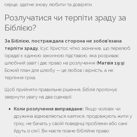
серце, здатне знову любити та довіряти.
Розлучатися чи терпіти зраду за
Біблією?
За Біблією, постраждала сторона не зобов’язана
терпіти зраду.
Ісус Христос чітко зазначив, що перелюб
(зрада) є єдиною законною підставою, яка розриває
шлюбний завіт і дає право на розлучення (
Матвія 19:9
).
Божий план для шлюбу — це любов і вірність, а не
терпіння гріха.
Щоб прийняти правильне рішення, Біблія пропонує
звернути увагу на два сценарії:
Коли розлучення виправдане:
Якщо чоловік чи
дружина відмовляються каятися, продовжують жити у
гріху, не бачать у своїй поведінці проблеми або самі
йдуть із сім’ї. Ви маєте повне біблійне право