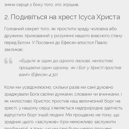
зміни серця з боку того, хто згрішив.
2. Подивіться на хрест Ісуса Христа
Головний секрет того,
як простити зраду чоловіка
або
дружини, прихований у розумінні нашого власного стану
перед Богом. У Посланні до Ефесян апостол Павло
закликає:
«Будьте ж один до одного ласкаві, милостиві,
прощаючи один одному, як і Бог у Христі простив
вам!» (Ефесян 4:32).
Коли ми усвідомлюємо, скільки разів ми самі духовно
зраджували Бога своїми думками, словами чи вчинками, і
як милостиво Христос простив наш величезний борг на
хресті, у нашому серці з’являється надприродна здатність
відпустити борг іншій людині. Ми прощаємо не тому, що
зрадник цього «заслужив» (гріх неможливо заслужити
пробачити), а тому, що ми самі були щедро прощені