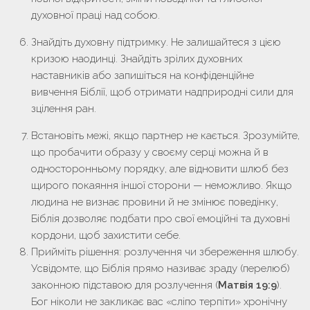
духовної праці над собою.
Знайдіть духовну підтримку.
Не залишайтеся з цією
кризою наодинці. Знайдіть зрілих духовних
наставників або запишіться на конфіденційне
вивчення Біблії, щоб отримати надприродні сили для
зцілення ран.
Встановіть межі, якщо партнер не кається.
Зрозумійте,
що пробачити образу у своєму серці можна й в
односторонньому порядку, але відновити шлюб без
щирого покаяння іншої сторони — неможливо. Якщо
людина не визнає провини й не змінює поведінку,
Біблія дозволяє подбати про свої емоційні та духовні
кордони, щоб захистити себе.
Прийміть рішення: розлучення чи збереження шлюбу.
Усвідомте, що Біблія прямо називає зраду (перелюб)
законною підставою для розлучення (
Матвія 19:9
).
Бог ніколи не закликає вас «сліпо терпіти» хронічну