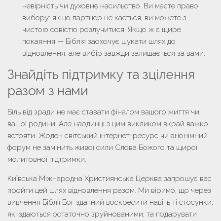
невірність чи духовне насильство. Ви маєте право
вибору: якщо партнер не кається, ви можете з
чистою совістю розлучитися. Якщо ж є щире
покаяння — Біблія заохочує шукати шлях до
відновлення, але вибір завжди залишається за вами.
Знайдіть підтримку та зцілення
разом з нами
Біль від зради не має ставати фіналом вашого життя чи
вашої родини. Але наодинці з цим викликом вкрай важко
встояти. Жоден світський інтернет-ресурс чи анонімний
форум не замінить живої сили Слова Божого та щирої
молитовної підтримки.
Київська Міжнародна Християнська Церква запрошує вас
пройти цей шлях відновлення разом. Ми віримо, що через
вивчення Біблії Бог здатний воскресити навіть ті стосунки,
які здаються остаточно зруйнованими, та подарувати