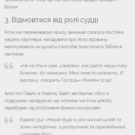
Богом.
3. Відмовтеся від ролі судді
Коли ми переживаємо кризу, виникає спокуса постійно
карати партнера, нагадувати про його провину,
маніпулювати чи шукати способів помститися. Біблія ж
закликає:
«Не мстіться самі, улюблені, але дайте місце гніву
Божому, бо написано: Мені помста належить, Я
відплачу, говорить Господь» (Римлян 12:19).
Апостол Павло в Новому Завіті застерігає обох із
подружжя, нагадуючи, що інтимна чистота шлюбу
перебуває під особливим Божим контролем:
Євреїв 13:4:
«Нехай буде в усіх чесний шлюб та
ложе непорочне, а розпусників та
перелюбників
судитиме Бог
».