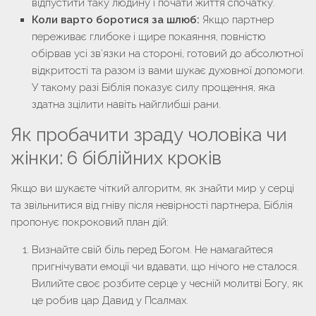
відпустити таку людину і почати життя спочатку.
Коли варто боротися за шлюб:
Якщо партнер
переживає глибоке і щире покаяння, повністю
обірвав усі зв’язки на стороні, готовий до абсолютної
відкритості та разом із вами шукає духовної допомоги.
У такому разі Біблія показує силу прощення, яка
здатна зцілити навіть найглибші рани.
Як пробачити зраду чоловіка чи
жінки: 6 біблійних кроків
Якщо ви шукаєте чіткий алгоритм, як знайти мир у серці
та звільнитися від гніву після невірності партнера, Біблія
пропонує покроковий план дій:
Визнайте свій біль перед Богом.
Не намагайтеся
пригнічувати емоції чи вдавати, що нічого не сталося.
Вилийте своє розбите серце у чесній молитві Богу, як
це робив цар Давид у Псалмах.