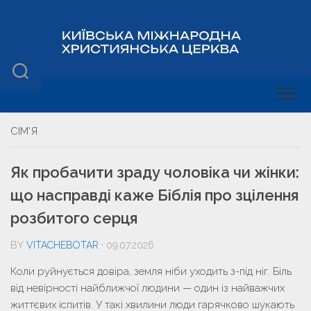
СІМ'Я
Як пробачити зраду чоловіка чи жінки:
що насправді каже Біблія про зцілення
розбитого серця
BY
VITACHEBOTAR
· 09.07.2026
Коли руйнується довіра, земля ніби уходить з-під ніг. Біль
від невірності найближчої людини — один із найважчих
життєвих іспитів. У такі хвилини люди гарячково шукають