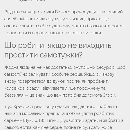
Віддати ситуацію в руки Божого правосуддя — це єдиний
спосіб звільнити власну душу з в’язниці гіркоти. Це
означає зняти з себе суддівську мантію і дозволити Богові
працювати із серцем вашого чоловіка чи жінки.
Що робити, якщо не виходить
простити самотужки?
Жодна людина не має достатньо внутрішніх ресурсів, щоб
самостійно залікувати розбите серце. Якщо ви знову і
знову повертаєтеся до думок про те,
як пробачити
чоловікові зраду
, і відчуваєте лише порожнечу та
безсилля — це знак, що вам потрібна допомога Згори.
Ісус Христос прийшов у цей світ не для того, щоб дати
нам звід моральних правил, а щоб «зціляти розбитих
серцем» (Луки 4:18). Тільки Дух Святий здатний забрати з
вашого єства кам’яне серце, повне гніву, і дати живе