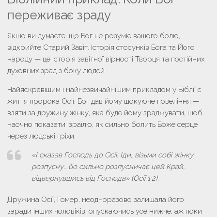
переживає зраду
Якщо ви думаєте, що Бог не розуміє вашого болю,
відкрийте Старий Завіт. Історія стосунків Бога та Його
народу — це історія завітної вірності Творця та постійних
духовних зрад з боку людей.
Найяскравішим і найнезвичайнішим прикладом у Біблії є
життя пророка Осії. Бог дав йому шокуюче повеління —
взяти за дружину жінку, яка буде йому зраджувати, щоб
наочно показати Ізраїлю, як сильно болить Боже серце
через людські гріхи:
«І сказав Господь до Осії: Іди, візьми собі жінку
розпусну… бо сильно розпусничає цей Край,
відвернувшись від Господа» (Осії 1:2).
Дружина Осії, Гомер, неодноразово залишала його
заради інших чоловіків, опускаючись усе нижче, аж поки