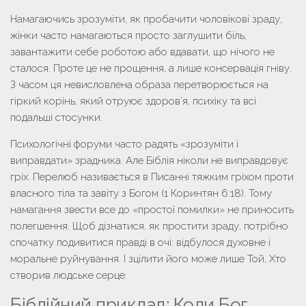
Намагаючись зрозуміти,
як пробачити чоловікові зраду
,
жінки часто намагаються просто заглушити біль,
завантажити себе роботою або вдавати, що нічого не
сталося. Проте це не прощення, а лише консервація гніву.
З часом ця невисловлена образа перетворюється на
гіркий корінь, який отруює здоров’я, психіку та всі
подальші стосунки.
Психологічні форуми часто радять «зрозуміти і
виправдати» зрадника. Але Біблія ніколи не виправдовує
гріх. Перелюб називається в Писанні тяжким гріхом проти
власного тіла та завіту з Богом (1 Коринтян 6:18). Тому
намагання звести все до «простої помилки» не приносить
полегшення. Щоб дізнатися,
як простити зраду
, потрібно
спочатку подивитися правді в очі: відбулося духовне і
моральне руйнування. І зцілити його може лише Той, Хто
створив людське серце.
Біблійний приклад: Коли Бог