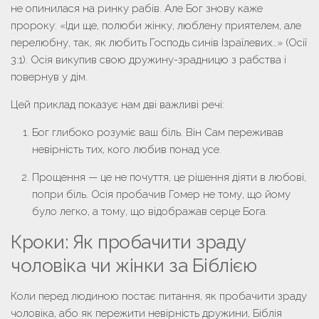
не опинилася на ринку рабів. Але Бог знову каже
пророку:
«Іди ще, полюби жінку, люблену приятелем, але
перелюбну, так, як любить Господь синів Ізраїлевих…» (Осії
3:1).
Осія викупив свою дружину-зрадницю з рабства і
повернув у дім.
Цей приклад показує нам дві важливі речі:
Бог глибоко розуміє ваш біль.
Він Сам переживав
невірність тих, кого любив понад усе.
Прощення — це не почуття, це рішення діяти в любові,
попри біль.
Осія пробачив Гомер не тому, що йому
було легко, а тому, що відображав серце Бога.
Кроки: Як пробачити зраду
чоловіка чи жінки за Біблією
Коли перед людиною постає питання,
як пробачити зраду
чоловіка
, або як пережити невірність дружини, Біблія