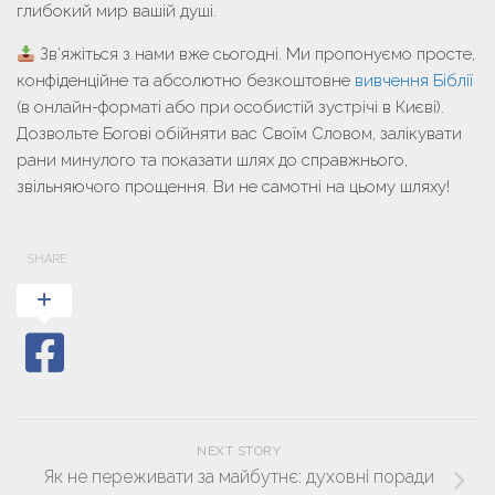
глибокий мир вашій душі.
Зв’яжіться з нами вже сьогодні.
Ми пропонуємо просте,
конфіденційне та абсолютно безкоштовне
вивчення Біблії
(в онлайн-форматі або при особистій зустрічі в Києві).
Дозвольте Богові обійняти вас Своїм Словом, залікувати
рани минулого та показати шлях до справжнього,
звільняючого прощення. Ви не самотні на цьому шляху!
SHARE
NEXT STORY
Як не переживати за майбутнє: духовні поради