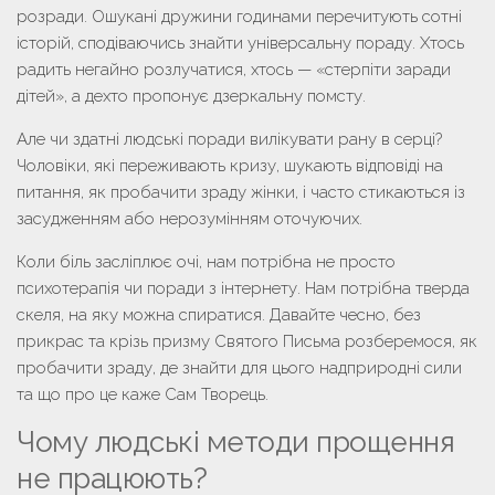
розради. Ошукані дружини годинами перечитують сотні
історій, сподіваючись знайти універсальну пораду. Хтось
радить негайно розлучатися, хтось — «стерпіти заради
дітей», а дехто пропонує дзеркальну помсту.
Але чи здатні людські поради вилікувати рану в серці?
Чоловіки, які переживають кризу, шукають відповіді на
питання,
як пробачити зраду жінки
, і часто стикаються із
засудженням або нерозумінням оточуючих.
Коли біль засліплює очі, нам потрібна не просто
психотерапія чи поради з інтернету. Нам потрібна тверда
скеля, на яку можна спиратися. Давайте чесно, без
прикрас та крізь призму Святого Письма розберемося,
як
пробачити зраду
, де знайти для цього надприродні сили
та що про це каже Сам Творець.
Чому людські методи прощення
не працюють?