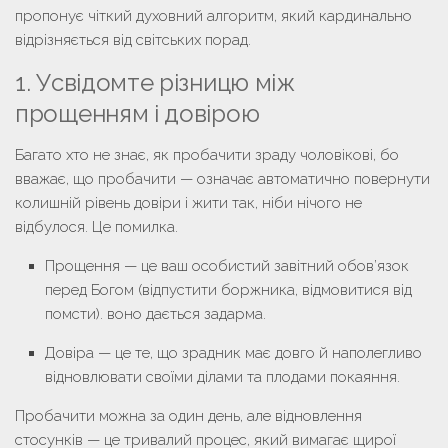
пропонує чіткий духовний алгоритм, який кардинально
відрізняється від світських порад.
1. Усвідомте різницю між
прощенням і довірою
Багато хто не знає,
як пробачити зраду чоловікові
, бо
вважає, що пробачити — означає автоматично повернути
колишній рівень довіри і жити так, ніби нічого не
відбулося. Це помилка.
Прощення
— це ваш особистий завітний обов’язок
перед Богом (відпустити боржника, відмовитися від
помсти). воно дається задарма.
Довіра
— це те, що зрадник має довго й наполегливо
відновлювати своїми ділами та плодами покаяння.
Пробачити можна за один день, але відновлення
стосунків — це тривалий процес, який вимагає щирої